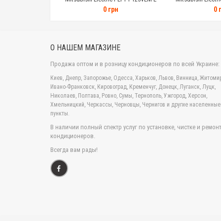
подачи воздуха и элементы системы воздух
0 грн
0 
Антиаллерген
- фильтр, который устранит 
не только о вашем комфорте, но и о полож
Оригинальный дизайн и белое исполнен
О НАШЕМ МАГАЗИНЕ
компактную форму.
Продажа оптом и в розницу кондиционеров по всей Украине:
Антиоксидантный фильтр
имеет каталитич
Киев, Днепр, Запорожье, Одесса, Харьков, Львов, Винница, Житомир
элементы. Срок службы такого фильтра 10 л
Ивано-Франковск, Кировоград, Кременчуг, Донецк, Луганск, Луцк,
Автоматическая скорость вращения вен
Николаев, Полтава, Ровно, Сумы, Тернополь, Ужгород, Херсон,
Хмельницкий, Черкассы, Черновцы, Чернигов и другие населенные
автоматически уменьшается.
пункты.
Качение горизонтальной заслонки
- по с
В наличии полный спектр услуг по установке, чистке и ремон
улучшить климатические особенности.
кондиционеров.
Турбо режим
- позволит всего за нескольк
Всегда вам рады!
следует сделать в минимально короткие ср
Авто-смена режима
- позволяет кондицион
самым даря комфортную атмосферу.
Подключение к сигнальной линии M-NET
NET). Например, к многофункциональным ко