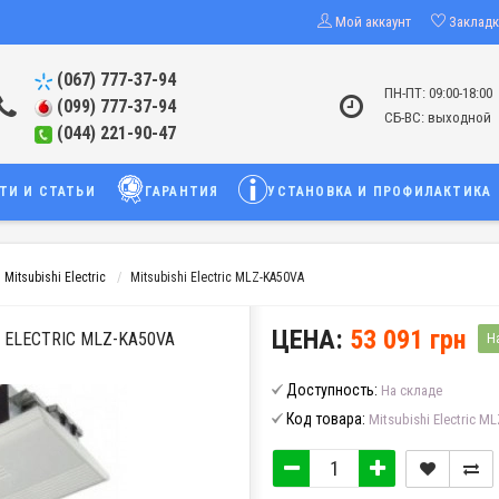
Мой аккаунт
Заклад
(067) 777-37-94
ПН-ПТ: 09:00-18:00
(099) 777-37-94
СБ-ВС: выходной
(044) 221-90-47
ТИ И СТАТЬИ
ГАРАНТИЯ
УСТАНОВКА И ПРОФИЛАКТИКА
itsubishi Electric
Mitsubishi Electric MLZ-KA50VA
ЦЕНА:
53 091 грн
ELECTRIC MLZ-KA50VA
Н
Доступность:
На складе
Код товара:
Mitsubishi Electric M