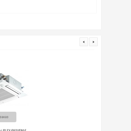
<
>
ьные детали. Равномерное распределение воздуха
щайтесь за консультацией к менеджерам компании
ираясь на все технологические пожелания клиента.
омфортные климатические условия, но при этом
ом температурный порог на 2°C, что способствует
заказ
ндиционера, когда полностью скрывается отверстие
ric PLFY-P63VEM-E