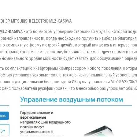
НЕР MITSUBISHI ELECTRIC MLZ-KA50VA
 MLZ-KA50VA -
это во многом усовершенствованная модель, которая подх
разной направленности, когда необходимо получить наиболее благоприя
о компактную форму и строгий дизайн, который впишется в интерьер пр
 ресторане, супермаркете, в школе, больнице, а также в других помещени
то номинального уровня мощности будет хватать для обслуживания опре
ть комплектацию инверторным компрессором нового поколения, которы
ностью устранив пусковые токи, а также снизить номинальный уровень ш
 полнофункциональный беспроводной ИК-пульт управления MLZ-KA25/35
рфейс пользователя русифицирован, что в несколько раз упрощает общий