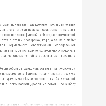
оторая показывает улучшенные производительные
менно этот агрегат поможет осуществлять нагрев и
чество полезных функций, а благодаря компактной
тах, в отелях, ресторанах, кафе, а также в любых
для нормального обслуживания определенной
лючает прямое попадание охлажденного воздуха в
зованию определенной атмосферы, для приятного
е бесперебойное функционирование при экономном
о предусмотрена функция подачи свежего воздуха.
ный дым, микробы, аллергены и т.д. За детальной
зать высококвалифицированную помощь по выбору
лся, для того, чтобы провести направленную подачу