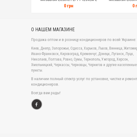
модель более функциональной.
0 грн
0 
Функция
"Авторестарт"
- кондиционер пров
всех заданных ранее настроек.
Охлаждение зимой
- система управления 
О НАШЕМ МАГАЗИНЕ
охлаждать помещение даже при низкой темп
Продажа оптом и в розницу кондиционеров по всей Украине:
Пульт ДУ
- удобный, интуитивно понятный
Киев, Днепр, Запорожье, Одесса, Харьков, Львов, Винница, Житомир
необходимые температурные показатели.
Ивано-Франковск, Кировоград, Кременчуг, Донецк, Луганск, Луцк,
Николаев, Полтава, Ровно, Сумы, Тернополь, Ужгород, Херсон,
Групповое управление
- один пульт управ
Хмельницкий, Черкассы, Черновцы, Чернигов и другие населенные
много упрощает процесс функционировани
пункты.
Недельный таймер
- позволяет настраива
В наличии полный спектр услуг по установке, чистке и ремон
всю работу автоматически, без какого-либо
кондиционеров.
Резьбовое соединения
- данный вид соед
Всегда вам рады!
делает этот кондиционер таким популярным
Функция "Самодиагностики"
позволяет ко
образованию плесени и незапланированному
Архив неисправностей
- коды неисправно
диагностики.