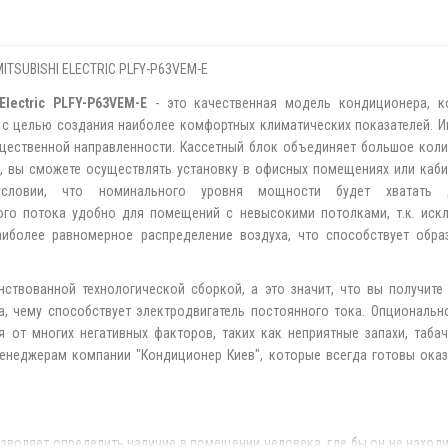
SUBISHI ELECTRIC PLFY-P63VEM-E
lectric PLFY-P63VEM-E
- это качественная модель кондиционера, к
 с целью создания наиболее комфортных климатических показателей. И
ественной направленности. Кассетный блок объединяет большое коли
 вы сможете осуществлять установку в офисных помещениях или кабине
условии, что номинального уровня мощности будет хватать 
ого потока удобно для помещений с невысокими потолками, т.к. иск
иболее равномерное распределение воздуха, что способствует обра
нствованной технологической сборкой, а это значит, что вы получит
а, чему способствует электродвигатель постоянного тока. Опциональн
 от многих негативных факторов, таких как неприятные запахи, табач
неджерам компании "Кондиционер Киев", которые всегда готовы ока
зволяет определить наличие в помещении человека, где бы он не находи