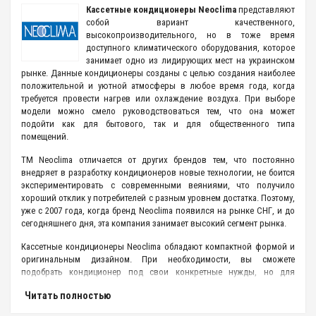
Кассетные кондиционеры Neoclima
представляют
собой вариант качественного,
высокопроизводительного, но в тоже время
доступного климатического оборудования, которое
занимает одно из лидирующих мест на украинском
рынке. Данные кондиционеры созданы с целью создания наиболее
положительной и уютной атмосферы в любое время года, когда
требуется провести нагрев или охлаждение воздуха. При выборе
модели можно смело руководствоваться тем, что она может
подойти как для бытового, так и для общественного типа
помещений.
ТМ Neoclima отличается от других брендов тем, что постоянно
внедряет в разработку кондиционеров новые технологии, не боится
экспериментировать с современными веяниями, что получило
хороший отклик у потребителей с разным уровнем достатка. Поэтому,
уже с 2007 года, когда бренд Neoclima появился на рынке СНГ, и до
сегодняшнего дня, эта компания занимает высокий сегмент рынка.
Кассетные кондиционеры Neoclima обладают компактной формой и
оригинальным дизайном. При необходимости, вы сможете
подобрать кондиционер под свои конкретные нужды, но для
большей точности следует проконсультироваться с нашими
Читать полностью
менеджерами, которые проведут расчет площади помещения и
предложат наиболее подходящую модель, с конкретными