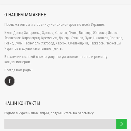
показателями мощности.
ТЕХНОЛОГИЧЕСКИЕ ОСОБЕННОСТИ КОНДИЦИОНЕРОВ NEOCLIMA
О НАШЕМ МАГАЗИНЕ
Кроме своей доступной цены, кондиционеры Neoclima имеют ряд
Продажа оптом и в розницу кондиционеров по всей Украине:
других преимуществ, среди которых качество и надежность сборки,
Киев, Днепр, Запорожье, Одесса, Харьков, Львов, Винница, Житомир, Ивано-
а также грамотно разработанные технологические особенности, над
Франковск, Кировоград, Кременчуг, Донецк, Луганск, Луцк, Николаев, Полтава,
которыми трудились лучшие инженеры компании.
Ровно, Сумы, Тернополь, Ужгород, Херсон, Хмельницкий, Черкассы, Черновцы,
Кондиционеры поставляются в двух видах. Это стандартные модели
Чернигов и другие населенные пункты.
или же модели укомплектованные инверторным компрессором.
В наличии полный спектр услуг по установке, чистке и ремонту
Данное исполнение позволяет в несколько раз увеличить уровень
кондиционеров.
производительности, повысить выносливость и эксплуатационные
сроки, полностью устранить проблему с пусковыми токами, но
Всегда вам рады!
главное, в значительной мере сократить количество потребляемой
энергии и повысить номинальный уровень шума, обеспечивая при
этом экологически чистую работу по созданию благоприятного
климата.
Кассетные кондиционеры обладают подвижными автоматическими
НАШИ КОНТАКТЫ
жалюзи, которые могут направлять воздух сразу в 4-е стороны,
равномерно распределяя при этом холод или тепло. Таким образом,
Будьте в курсе наших акций, подпишитесь на рассылку:
вы получаете нужный климат намного быстрее, что экономит
энергетические ресурсы.
Установка кондиционера проходит в специальную нишу в потолке, а