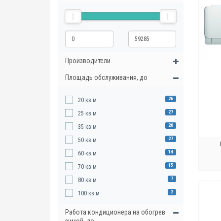
Производители
Площадь обслуживания, до
26
20 кв.м
27
25 кв.м
26
35 кв.м
27
50 кв.м
14
60 кв.м
15
70 кв.м
7
80 кв.м
2
100 кв.м
Работа кондиционера на обогрев
зимой, до