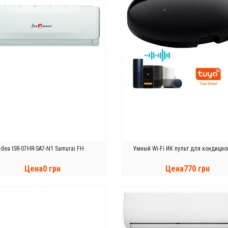
Idea ISR-07HR-SA7-N1 Samurai FH
Умный Wi-Fi ИК пульт для кондицио
Цена0 грн
Цена770 грн
КУПИТЬ
КУПИТЬ