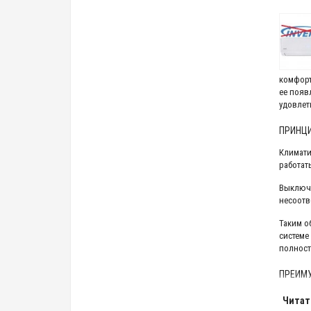
комфорт
ее появ
удовлет
ПРИНЦИ
Климати
работат
Выключа
несоотв
Таким о
системе
полност
ПРЕИМУ
Главным
Читат
обладаю