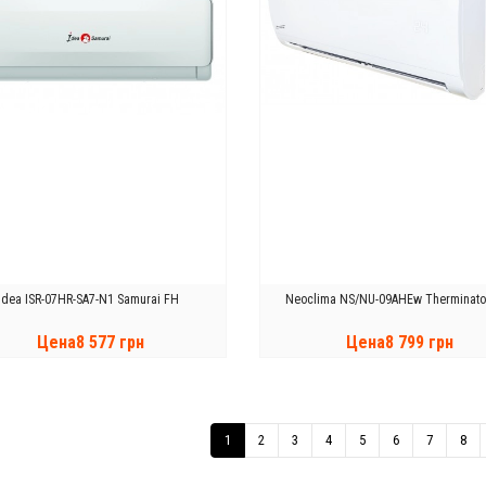
Idea ISR-07HR-SA7-N1 Samurai FH
Neoclima NS/NU-09AHEw Therminator
Цена8 577 грн
Цена8 799 грн
КУПИТЬ
КУПИТЬ
1
2
3
4
5
6
7
8