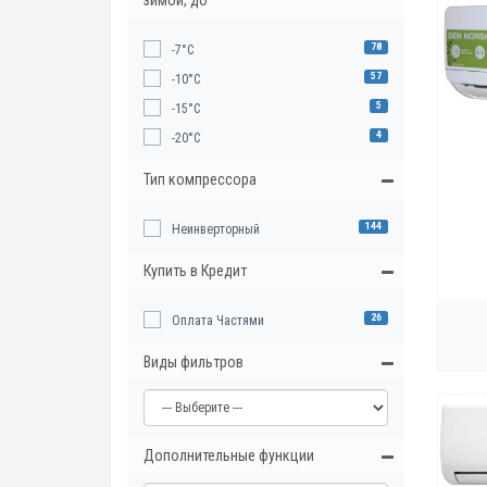
78
-7°С
57
-10°С
5
-15°С
4
-20°С
Тип компрессора
144
Неинверторный
Купить в Кредит
26
Оплата Частями
Виды фильтров
Дополнительные функции