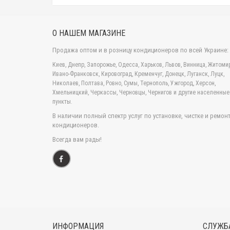
офисах,
сист
О НАШЕМ МАГАЗИНЕ
возм
отсу
Продажа оптом и в розницу кондиционеров по всей Украине:
функ
Киев, Днепр, Запорожье, Одесса, Харьков, Львов, Винница, Житомир
Раздел 
Ивано-Франковск, Кировоград, Кременчуг, Донецк, Луганск, Луцк,
в своем
Николаев, Полтава, Ровно, Сумы, Тернополь, Ужгород, Херсон,
утвержд
Хмельницкий, Черкассы, Черновцы, Чернигов и другие населенные
не зани
пункты.
УСТРОЙ
В наличии полный спектр услуг по установке, чистке и ремон
кондиционеров.
Неинвер
внутрен
Всегда вам рады!
Благода
потреби
Сплит с
Оборудо
найти в
Купить
специал
ИНФОРМАЦИЯ
СЛУЖБ
устройс