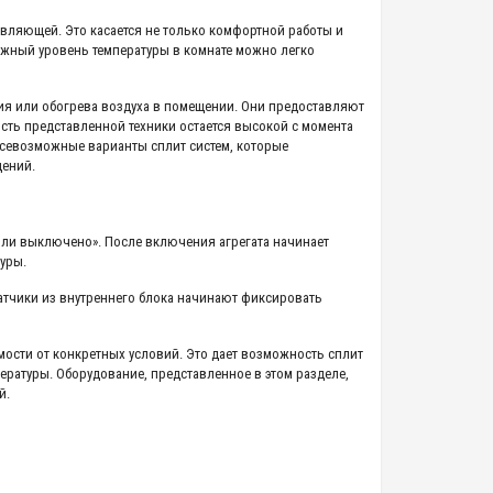
вляющей. Это касается не только комфортной работы и
жный уровень температуры в комнате можно легко
я или обогрева воздуха в помещении. Они предоставляют
сть представленной техники остается высокой с момента
севозможные варианты сплит систем, которые
щений.
или выключено». После включения агрегата начинает
уры.
атчики из внутреннего блока начинают фиксировать
ости от конкретных условий. Это дает возможность сплит
ратуры. Оборудование, представленное в этом разделе,
й.
ется доступная цена. Представленные сплит системы
х как в бытовых, так и в производственных целях: в