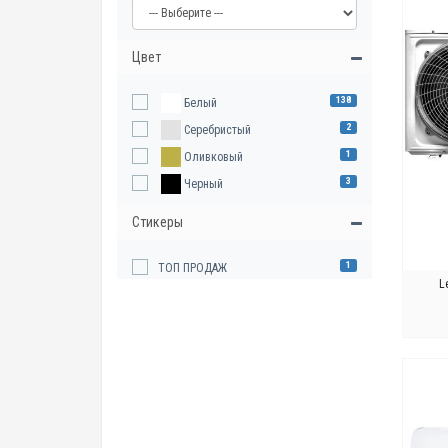
Цвет
138
Белый
2
Серебристый
1
Оливковый
3
Черный
Стикеры
1
ТОП ПРОДАЖ
L