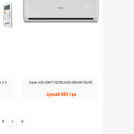
 2.0
Haier HSU-09HT103/R2/HSU-09HUN103/R2
Цена8 883 грн
КУПИТЬ
9
>
>|