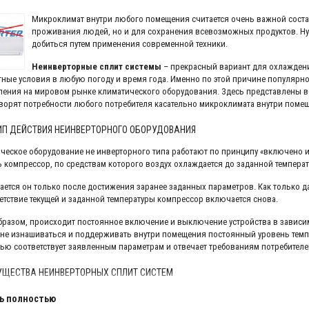
Микроклимат внутри любого помещения считается очень важной соста
проживания людей, но и для сохранения всевозможных продуктов. Ну
добиться путем применения современной техники.
Неинверторные сплит системы
– прекрасный вариант для охлаждени
ные условия в любую погоду и время года. Именно по этой причине популярно
ления на мировом рынке климатического оборудования. Здесь представлены в
ворят потребности любого потребителя касательно микроклимата внутри поме
П ДЕЙСТВИЯ НЕИНВЕРТОРНОГО ОБОРУДОВАНИЯ
ческое оборудование не инверторного типа работают по принципу «включено 
ь компрессор, по средствам которого воздух охлаждается до заданной температ
ется он только после достижения заранее заданных параметров. Как только д
етствие текущей и заданной температуры компрессор включается снова.
бразом, происходит постоянное включение и выключение устройства в зависим
 не изнашиваться и поддерживать внутри помещения постоянный уровень темпе
ью соответствует заявленным параметрам и отвечает требованиям потребителе
ЩЕСТВА НЕИНВЕРТОРНЫХ СПЛИТ СИСТЕМ
 достоинством, которым обладает любой
неинверторный кондиционер
, явля
ь полностью
т большим функционалом и качеством сборки. Это позволяет легко применять и