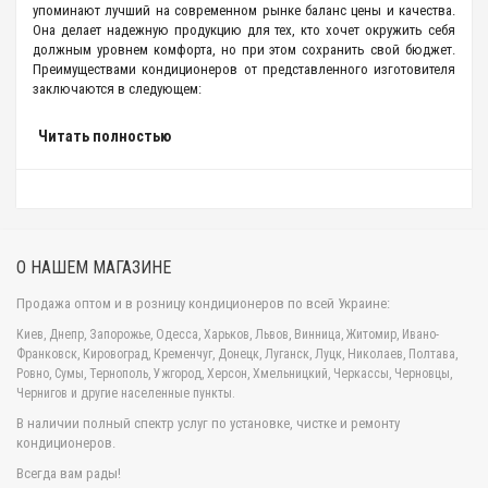
упоминают лучший на современном рынке баланс цены и качества.
Она делает надежную продукцию для тех, кто хочет окружить себя
должным уровнем комфорта, но при этом сохранить свой бюджет.
Преимуществами кондиционеров от представленного изготовителя
заключаются в следующем:
экономичность;
Читать полностью
надежность;
использование высокотехнологичных материалов;
высокий уровень долговечности.
Ballu обладает широкой сетью региональных партнеров, через
которых общается с потребителями. Таким образом, компания
выясняет их текущие потребности, а огромное число специалистов
О НАШЕМ МАГАЗИНЕ
уже реализуют их, выпуская высококачественные кондиционеры.
Этот факт неоднократно проверялся и был оправдан на
Продажа оптом и в розницу кондиционеров по всей Украине:
международных выставках. Об их качестве и высокой надежности
можно с уверенностью судить, лишь опираясь на тот факт, что в
Киев, Днепр, Запорожье, Одесса, Харьков, Львов, Винница, Житомир, Ивано-
устройства кондиционеров Ballu встроены компрессоры японского
Франковск, Кировоград, Кременчуг, Донецк, Луганск, Луцк, Николаев, Полтава,
производства. Такая особенность дает гарантию на многолетнее
Ровно, Сумы, Тернополь, Ужгород, Херсон, Хмельницкий, Черкассы, Черновцы,
использование изделий.
Чернигов и другие населенные пункты.
Компания производит не только
сплит системы
, завоевавшие
В наличии полный спектр услуг по установке, чистке и ремонту
популярность у мировой аудитории, но и линейки мобильных
кондиционеров.
кондиционеров. Эти изделия позволяют создать должную
Всегда вам рады!
температуру в помещении без дополнительных затрат времени и