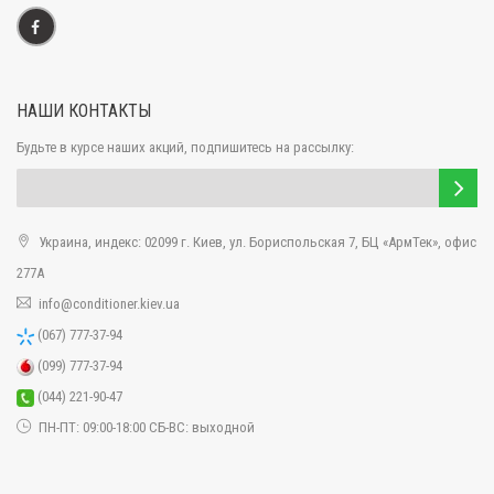
денег на
установку кондиционера
. Все типы представленных
климатических устройств имеют привлекательный дизайн, который
будет идеально гармонировать с любым интерьером помещения.
Купить кондиционер Балу можно у проверенного поставщика. Им
является интернет-магазин "Кондиционер Киев". Здесь вы найдете
НАШИ КОНТАКТЫ
огромное число продукции, делающей жизни миллионов людей
намного комфортнее. Продукция, представленная этой компанией
Будьте в курсе наших акций, подпишитесь на рассылку:
строго сертифицирована. В комплект поставки входит нужный пакет
документов и гарантийных талонов, которые всецело защищают
права покупателей.
Украина, индекс: 02099 г. Киев, ул. Бориспольская 7, БЦ «АрмТек», офис
277А
info@conditioner.kiev.ua
(067) 777-37-94
(099) 777-37-94
(044) 221-90-47
ПН-ПТ: 09:00-18:00 СБ-ВС: выходной