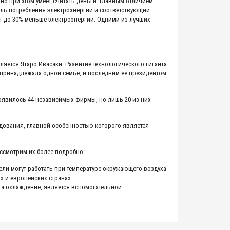
 но при этом умеет считать деньги. Главным отличием
ель потребления электроэнергии и соответствующий
т до 30% меньше электроэнергии. Одними из лучших
вляется Ятаро Ивасаки. Развитие технологического гиганта
принадлежала одной семье, и последним ее президентом
 появилось 44 независимых фирмы, но лишь 20 из них
рудования, главной особенностью которого является
ассмотрим их более подробно:
ели могут работать при температуре окружающего воздуха
х и европейских странах.
, а охлаждение, является вспомогательной
ана только на охлаждение, главной особенностью данной
я техники, разработанные компанией Mitsubishi electric.