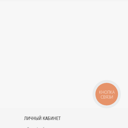
ературную картину комнаты и найти в ней людей, и на
:
ционеров MS;
 кондиционирования воздуха сразу в нескольких
тельной степени позволяет экономить электроэнергию. Но
же при выходе из строя внешнего блока, без возможности
только комфорт, но и свое здоровье, а также здоровье
ванием, а также ионизаторами, которые предотвращают
КНОПКА
СВЯЗИ
лектроэнергии, если нужно подвергать охлаждению или
офисных помещений.
сококачественного пластика, который при эксплуатации
ЛИЧНЫЙ КАБИНЕТ
олочного исполнения. Такое решение позволит не