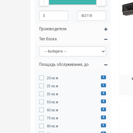
Производители
Тип блока
Площадь обслуживания, до
1
20 кв.м
1
25 кв.м
4
35 кв.м
4
50 кв.м
3
60 кв.м
4
70 кв.м
5
80 кв.м