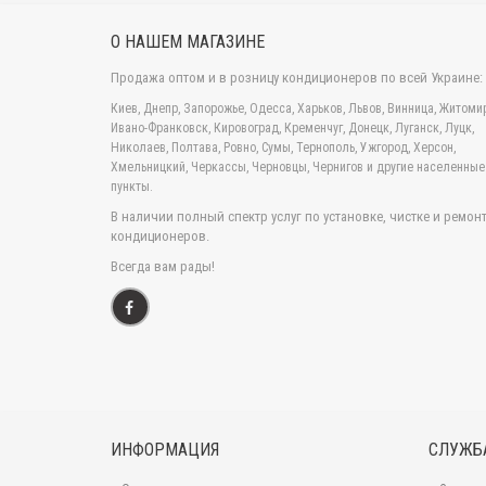
Моде
осно
О НАШЕМ МАГАЗИНЕ
Все мод
Продажа оптом и в розницу кондиционеров по всей Украине:
низк
Киев, Днепр, Запорожье, Одесса, Харьков, Львов, Винница, Житомир
низк
Ивано-Франковск, Кировоград, Кременчуг, Донецк, Луганск, Луцк,
возм
Николаев, Полтава, Ровно, Сумы, Тернополь, Ужгород, Херсон,
Mitsubi
Хмельницкий, Черкассы, Черновцы, Чернигов и другие населенные
помещен
пункты.
следует
В наличии полный спектр услуг по установке, чистке и ремон
подвода
кондиционеров.
ВЫБОР 
Всегда вам рады!
Климати
близких
попадан
M
itsubi
нагреву
Внутрен
не выде
ИНФОРМАЦИЯ
СЛУЖБ
Если вн