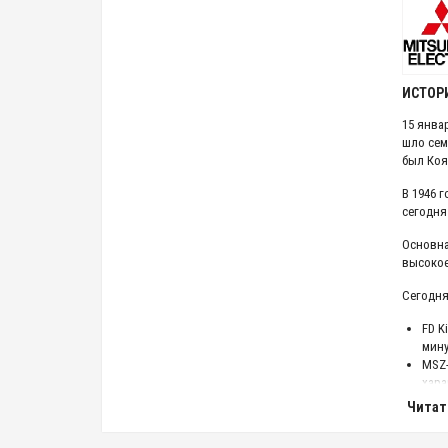
ИСТОРИ
15 янва
шло сем
был Коя
В 1946 
сегодня 
Основна
высокое
Сегодня
FD K
мину
MSZ-
хара
MS –
Читат
сери
Kiri