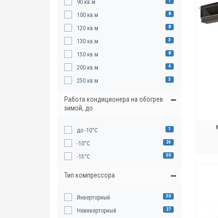
1
90 кв.м
8
100 кв.м
8
120 кв.м
3
130 кв.м
8
150 кв.м
4
200 кв.м
3
250 кв.м
Работа кондиционера на обогрев
зимой, до
1
до -10°С
26
-10°С
30
-15°С
Тип компрессора
30
Инверторный
27
Неинверторный