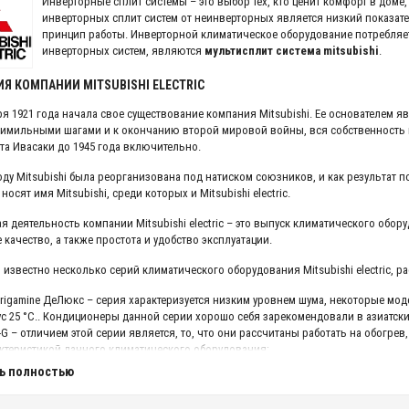
Инверторные сплит системы – это выбор тех, кто ценит комфорт в доме,
инверторных сплит систем от неинверторных является низкий показат
принцип работы. Инверторной климатическое оборудование потребляе
инверторных систем, являются
мультисплит система mitsubishi
.
Я КОМПАНИИ MITSUBISHI ELECTRIC
ря 1921 года начала свое существование компания Mitsubishi. Ее основателем я
имильными шагами и к окончанию второй мировой войны, вся собственность 
та Ивасаки до 1945 года включительно.
году Mitsubishi была реорганизована под натиском союзников, и как результат
носят имя Mitsubishi, среди которых и Mitsubishi electric.
я деятельность компании Mitsubishi electric – это выпуск климатического обо
 качество, а также простота и удобство эксплуатации.
 известно несколько серий климатического оборудования Mitsubishi electric, р
irigamine ДеЛюкс – серия характеризуется низким уровнем шума, некоторые мод
с 25 °С.. Кондиционеры данной серии хорошо себя зарекомендовали в азиатски
G – отличием этой серии является, то, что они рассчитаны работать на обогрев
ктеристикой данного климатического оборудования;
 это серия неинверторного оборудования Mitsubishi electric, которая рассчит
ь полностью
и является ее цена, которая ниже, чем на инверторные климатические системы;
gamine MSZ-FH – в эти модели кондиционеров включены все последние достижени