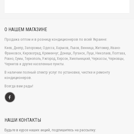
частных домах, офисных помещениях, магазинах,
гостиницах и т.д. Процесс монтажа упрощен в несколько
раз благодаря усовершенствованной конструкции.
Управление всеми функциями осуществляется за счет
О НАШЕМ МАГАЗИНЕ
удобного и интуитивно понятного пульта управления.
Продажа оптом и в розницу кондиционеров по всей Украине:
ГЛАВНЫЕ ФУНКЦИОНАЛЬНЫЕ ОСОБЕННОСТИ
Киев, Днепр, Запорожье, Одесса, Харьков, Львов, Винница, Житомир, Ивано-
КОНДИЦИОНЕРА TOSHIBA U2KH3S SILVER
Франковск, Кировоград, Кременчуг, Донецк, Луганск, Луцк, Николаев, Полтава,
Режим повышенной мощности Hi-power
-
Ровно, Сумы, Тернополь, Ужгород, Херсон, Хмельницкий, Черкассы, Черновцы,
Чернигов и другие населенные пункты.
позволяет осуществлять быстрый нагрев и
охлаждение воздуха внутри помещений в течении
В наличии полный спектр услуг по установке, чистке и ремонту
кондиционеров.
максимально короткого времени, что способствует
получению комфортных условий намного быстрее. Это
Всегда вам рады!
очень полезно, особенно когда кондиционер установлен в
офисе.
Ф
ункция "Автозапуск"
- кондиционер
автоматически осуществляет перезапуск всей
НАШИ КОНТАКТЫ
системы, в случае непредвиденного отключение от
сети электропитания, сохраняя при этом все заданные
Будьте в курсе наших акций, подпишитесь на рассылку:
ранее настройки.