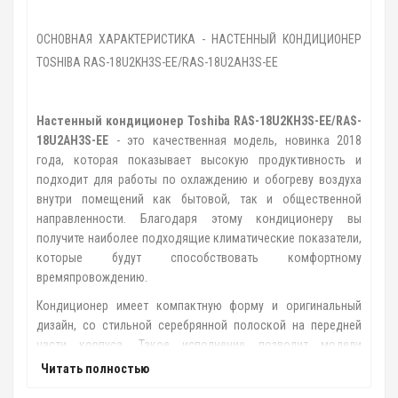
ОСНОВНАЯ ХАРАКТЕРИСТИКА - НАСТЕННЫЙ КОНДИЦИОНЕР
TOSHIBA RAS-18U2KH3S-EE/RAS-18U2AH3S-EE
Настенный кондиционер Toshiba
RAS-18U2KH3S-EE/RAS-
18U2AH3S-EE
- это качественная модель, новинка 2018
года, которая показывает высокую продуктивность и
подходит для работы по охлаждению и обогреву воздуха
внутри помещений как бытовой, так и общественной
направленности. Благодаря этому кондиционеру вы
получите наиболее подходящие климатические показатели,
которые будут способствовать комфортному
времяпровождению.
Кондиционер имеет компактную форму и оригинальный
дизайн, со стильной серебрянной полоской на передней
части корпуса. Такое исполнение позволит модели
идеально вписаться в интерьер практически любого
Читать полностью
помещения. Установка возможна в жилых квартирах,