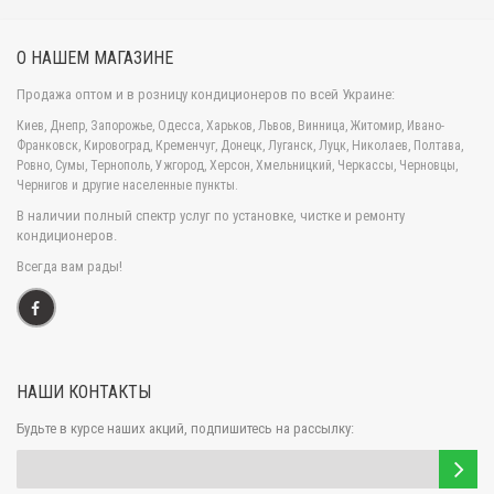
ФУНКЦИОНАЛЬНЫЕ ОСОБЕННОСТИ КОНДИЦИОНЕРА TOSHIBA
О НАШЕМ МАГАЗИНЕ
N3KVR
Система фильтрации воздуха IAQ
- позволяет
Продажа оптом и в розницу кондиционеров по всей Украине:
проводить многоуровневую очистку воздуха,
Киев, Днепр, Запорожье, Одесса, Харьков, Львов, Винница, Житомир, Ивано-
уничтожая до 99% вредных бактерий, дезодорировать
Франковск, Кировоград, Кременчуг, Донецк, Луганск, Луцк, Николаев, Полтава,
воздух, устраняя неприятные запахи, дым, аммиак из
Ровно, Сумы, Тернополь, Ужгород, Херсон, Хмельницкий, Черкассы, Черновцы,
Чернигов и другие населенные пункты.
уличного воздуха и другие негативные вещества.
В наличии полный спектр услуг по установке, чистке и ремонту
Режим повышенной мощности Hi-power
-
кондиционеров.
позволяет осуществлять быстрый нагрев и
Всегда вам рады!
охлаждение воздуха внутри помещений в течении
максимально короткого времени, что способствует
получению комфортных условий намного быстрее. Это
очень полезно, особенно когда кондиционер установлен в
офисе.
НАШИ КОНТАКТЫ
Ф
ункция "Автозапуск"
- кондиционер
Будьте в курсе наших акций, подпишитесь на рассылку:
автоматически осуществляет перезапуск всей
системы, в случае непредвиденного отключение от
сети электропитания, сохраняя при этом все заданные