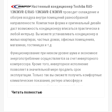
Настенный кондиционер Toshiba RAS-
13N3KVR-E/RAS-13N3AVR-E N3KVR
проводит охлаждение и
обогрев воздуха внутри помещений разнообразной
направленности. Компактная форма и оригинальный дизайн
даст возможность кондиционеру вписаться практически в
любой интерьер. Вы можете устанавливать кондиционер в
жилых квартирах, частных домах, офисных помещениях,
магазинах, гостиницах и т.д.
Функционирование при низком уровне шума и экономное
энергопотребление осуществляется за счет инверторного
компрессора. Кроме того, инверторное исполнение
позволяет в значительной мере продлить срок
эксплуатации. Только так вы сможете получить комфортные
климатические показания, уютную атмосферу и
экологически чистую работу по доступной цене.
Читать полностью
Охлаждение и обогрев происходит в десять раз быстрее, а
температурные показатели можно регулировать по средству
удобного и простого в обращении пульта дистанционного
управления.