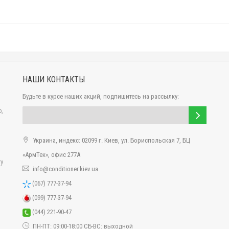
НАШИ КОНТАКТЫ
Будьте в курсе наших акций, подпишитесь на рассылку:
,
Украина, индекс: 02099 г. Киев, ул. Бориспольская 7, БЦ
«АрмТек», офис 277А
ту
info@conditioner.kiev.ua
(067) 777-37-94
ирование с разными кондиционерами внутреннего типа. Для получени
(099) 777-37-94
оступной цене, Вам следует обратиться к профессиональным менеджерам
(044) 221-90-47
 БЛОКА
ПН-ПТ: 09:00-18:00 СБ-ВС: выходной