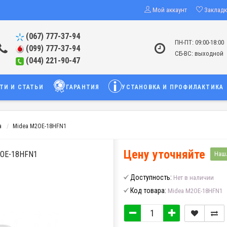
Мой аккаунт
Заклад
(067) 777-37-94
ПН-ПТ: 09:00-18:00
(099) 777-37-94
СБ-ВС: выходной
(044) 221-90-47
ТИ И СТАТЬИ
ГАРАНТИЯ
УСТАНОВКА И ПРОФИЛАКТИКА
a
Midea M2OE-18HFN1
Цену уточняйте
OE-18HFN1
Наш
Доступность:
Нет в наличии
Код товара:
Midea M2OE-18HFN1