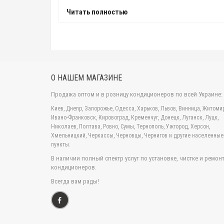
Читать полностью
О НАШЕМ МАГАЗИНЕ
Продажа оптом и в розницу кондиционеров по всей Украине:
Киев, Днепр, Запорожье, Одесса, Харьков, Львов, Винница, Житомир
Ивано-Франковск, Кировоград, Кременчуг, Донецк, Луганск, Луцк,
Николаев, Полтава, Ровно, Сумы, Тернополь, Ужгород, Херсон,
Хмельницкий, Черкассы, Черновцы, Чернигов и другие населенные
пункты.
В наличии полный спектр услуг по установке, чистке и ремон
кондиционеров.
Всегда вам рады!
Такая модель рассчитана на совместное функцион
выбору лучшего климатического оборудования по д
ГЛАВНЫЕ ФУНКЦИОНАЛЬНЫЕ ОСОБЕННОСТИ НАРУЖНОГО