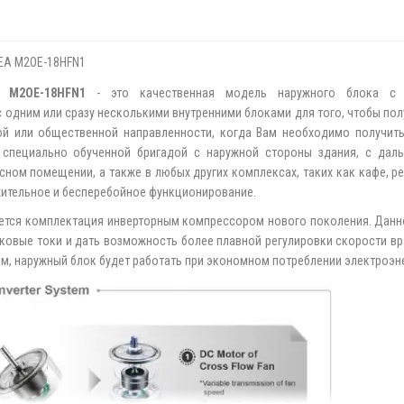
EA M2OE-18HFN1
 M2OE-18HFN1
- это качественная модель наружного блока с п
 одним или сразу несколькими внутренними блоками для того, чтобы пол
ой или общественной направленности, когда Вам необходимо получит
я специально обученной бригадой с наружной стороны здания, с да
сном помещении, а также в любых других комплексах, таких как кафе, ре
жительное и бесперебойное функционирование.
ется комплектация инверторным компрессором нового поколения. Данн
ковые токи и дать возможность более плавной регулировки скорости вра
 наружный блок будет работать при экономном потреблении электроэнер