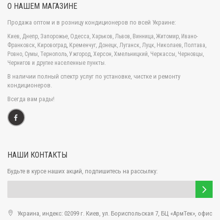
О НАШЕМ МАГАЗИНЕ
Продажа оптом и в розницу кондиционеров по всей Украине:
Киев, Днепр, Запорожье, Одесса, Харьков, Львов, Винница, Житомир, Ивано-
Франковск, Кировоград, Кременчуг, Донецк, Луганск, Луцк, Николаев, Полтава,
Ровно, Сумы, Тернополь, Ужгород, Херсон, Хмельницкий, Черкассы, Черновцы,
Чернигов и другие населенные пункты.
В наличии полный спектр услуг по установке, чистке и ремонту
кондиционеров.
Кондиционер Haier серии Family Inverter
объединил в
Всегда вам рады!
себе массу положительных функций, которые помогут
создать комфорт. Главной особенностью модели стоит
отметить комплектацию инверторным компрессором,
который в значительной мере увеличивает уровень КПД,
позволяет плавно регулировать мощность, при полном
НАШИ КОНТАКТЫ
отсутствии пусковых токов, снизить уровень шума, а также
вы получите функциональность при экономном
Будьте в курсе наших акций, подпишитесь на рассылку:
потреблении электроэнергии.
Кондиционером
можно управлять
Украина, индекс: 02099 г. Киев, ул. Бориспольская 7, БЦ «АрмТек», офис
удаленно, при