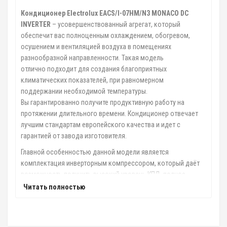
Кондиционер Electrolux EACS/I-07HM/N3 MONACO DC
INVERTER
– усовершенствованный агрегат, который
обеспечит вас полноценным охлаждением, обогревом,
осушением и вентиляцией воздуха в помещениях
разнообразной направленности. Такая модель
отлично подходит для создания благоприятных
климатических показателей, при равномерном
поддержании необходимой температуры.
Вы гарантированно получите продуктивную работу на
протяжении длительного времени. Кондиционер отвечает
лучшим стандартам европейского качества и идет с
гарантией от завода изготовителя.
Главной особенностью данной модели является
комплектация инверторным компрессором, который даёт
возможность получить высокий уровень КПД, полное
отсутствие пусковых токов, более точное поддержание
Читать полностью
температурного баланса, а главное, это довольно низкий
уровень шума и экономное энергопотребление. Кроме того,
кондиционер на инверторном управлении прослужит вам