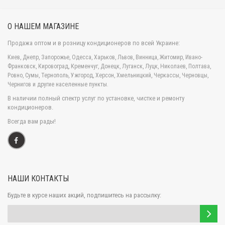
намного дольше, в отличие от стандартных моделей.
Оригинальный дизайн и компактная
О НАШЕМ МАГАЗИНЕ
форма позволяют вписаться в любой интерьер, а монтаж вы
можете осуществлять в квартире, в частном доме,
Продажа оптом и в розницу кондиционеров по всей Украине:
гостиничном номере, кафе, ресторане, а также в любом
Киев, Днепр, Запорожье, Одесса, Харьков, Львов, Винница, Житомир, Ивано-
другом общественном месте, при условии, что номинальной
Франковск, Кировоград, Кременчуг, Донецк, Луганск, Луцк, Николаев, Полтава,
мощности кондиционера будет хватать для обслуживания
Ровно, Сумы, Тернополь, Ужгород, Херсон, Хмельницкий, Черкассы, Черновцы,
Чернигов и другие населенные пункты.
данной площади.
В наличии полный спектр услуг по установке, чистке и ремонту
Кондиционер
кондиционеров.
комплектуется многоступенчатым фильтром с 6-ю уровнями
Всегда вам рады!
очистки воздуха. Такое исполнение помогает устранить все
негативные элементы, такие как пыль, грязь, вредные
микробы, различные аллергены, шерсть животных,
неприятные запахи и т.д. Вы сможете получить экологически
чистый воздух и вдохнуть полной грудью. Для получения
НАШИ КОНТАКТЫ
более подробной информации следует обратиться к
менеджерам компании «Кондиционер Киев», которые
Будьте в курсе наших акций, подпишитесь на рассылку:
всегда готовы провести детальную консультацию.
КОМПЛЕКТАЦИЯ ИНВЕРТОРНЫМ КОМПРЕССОРОМ